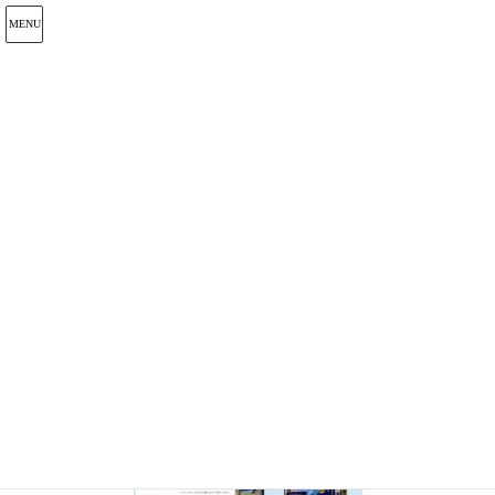
メディア
HOME
風神
2020年4月13日
/ 最終更新日 :
2020年7月11日
admin_touyoko929
風神