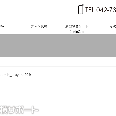
ファン風神
新型除菌ゲート
そ
-Round
JokinGoo
admin_touyoko929